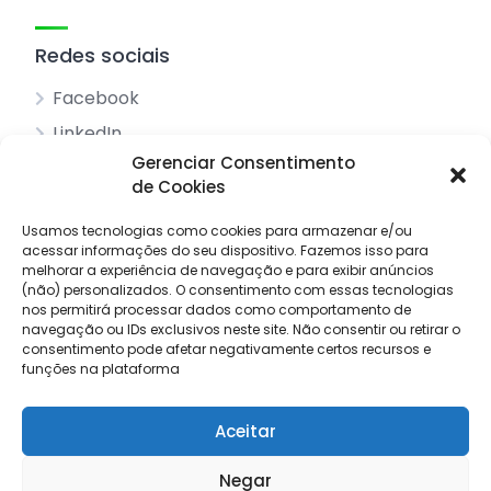
Redes sociais
Facebook
LinkedIn
Gerenciar Consentimento
de Cookies
Acessos principais
Usamos tecnologias como cookies para armazenar e/ou
acessar informações do seu dispositivo.
Sobre nós
Fazemos isso para
melhorar a experiência de navegação e para exibir anúncios
Pesquisar anúncios
(não) personalizados.
O consentimento com essas tecnologias
nos permitirá processar dados como comportamento de
Contacto
navegação ou IDs exclusivos neste site.
Não consentir ou retirar o
consentimento pode afetar negativamente certos recursos e
Livro de reclamações
funções na plataforma
Aceitar
© 2025 Procuro Trabalho by
Draw Order
Negar