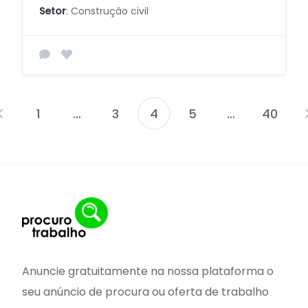
Setor
: Construção civil
1
…
3
4
5
…
40
Navegação
por
posts
Anuncie gratuitamente na nossa plataforma o
seu anúncio de procura ou oferta de trabalho