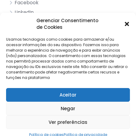
Facebook
LinkedIn
Gerenciar Consentimento
de Cookies
Acessos principais
Usamos tecnologias como cookies para armazenar e/ou
acessar informações do seu dispositivo.
Sobre nós
Fazemos isso para
melhorar a experiência de navegação e para exibir anúncios
Pesquisar anúncios
(não) personalizados.
O consentimento com essas tecnologias
nos permitirá processar dados como comportamento de
Contacto
navegação ou IDs exclusivos neste site.
Não consentir ou retirar o
consentimento pode afetar negativamente certos recursos e
Livro de reclamações
funções na plataforma
Aceitar
© 2025 Procuro Trabalho by
Draw Order
Negar
Termos e condições
Política de privacidade
Ver preferências
Política de cookies
Política de cookies
Política de privacidade