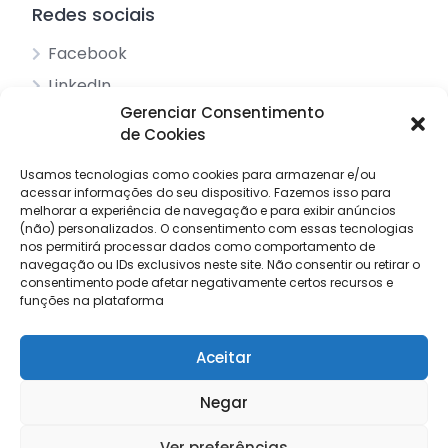
Redes sociais
Facebook
LinkedIn
Gerenciar Consentimento
de Cookies
Acessos principais
Usamos tecnologias como cookies para armazenar e/ou
acessar informações do seu dispositivo.
Sobre nós
Fazemos isso para
melhorar a experiência de navegação e para exibir anúncios
Pesquisar anúncios
(não) personalizados.
O consentimento com essas tecnologias
nos permitirá processar dados como comportamento de
Contacto
navegação ou IDs exclusivos neste site.
Não consentir ou retirar o
consentimento pode afetar negativamente certos recursos e
Livro de reclamações
funções na plataforma
Aceitar
© 2025 Procuro Trabalho by
Draw Order
Negar
Termos e condições
Política de privacidade
Ver preferências