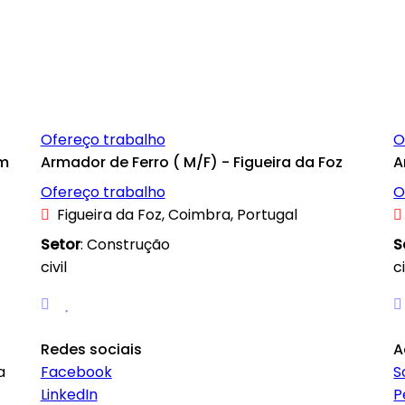
Ofereço trabalho
O
om
Armador de Ferro ( M/F) - Figueira da Foz
A
Ofereço trabalho
O
Figueira da Foz, Coimbra, Portugal
Setor
: Construção
S
civil
ci
Redes sociais
A
a
Facebook
S
LinkedIn
P