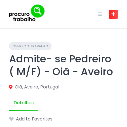
Skip
to
content
OFEREÇO TRABALHO
Admite- se Pedreiro
( M/F) - Oiã - Aveiro
Oiã, Aveiro, Portugal
Detalhes
Add to Favorites