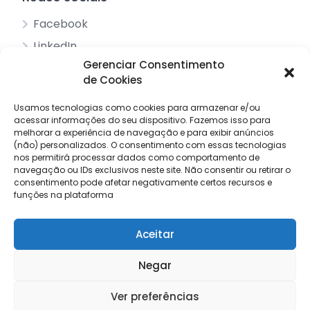
Facebook
LinkedIn
Gerenciar Consentimento
de Cookies
Acessos principais
Usamos tecnologias como cookies para armazenar e/ou
acessar informações do seu dispositivo.
Sobre nós
Fazemos isso para
melhorar a experiência de navegação e para exibir anúncios
Pesquisar anúncios
(não) personalizados.
O consentimento com essas tecnologias
nos permitirá processar dados como comportamento de
Contacto
navegação ou IDs exclusivos neste site.
Não consentir ou retirar o
consentimento pode afetar negativamente certos recursos e
Livro de reclamações
funções na plataforma
Aceitar
© 2025 Procuro Trabalho by
Draw Order
Negar
Termos e condições
Política de privacidade
Ver preferências