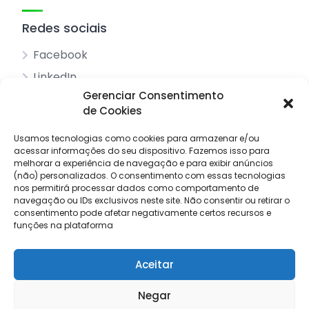
Redes sociais
Facebook
LinkedIn
Gerenciar Consentimento
de Cookies
Acessos principais
Usamos tecnologias como cookies para armazenar e/ou
acessar informações do seu dispositivo.
Sobre nós
Fazemos isso para
melhorar a experiência de navegação e para exibir anúncios
Pesquisar anúncios
(não) personalizados.
O consentimento com essas tecnologias
nos permitirá processar dados como comportamento de
Contacto
navegação ou IDs exclusivos neste site.
Não consentir ou retirar o
consentimento pode afetar negativamente certos recursos e
Livro de reclamações
funções na plataforma
Aceitar
© 2025 Procuro Trabalho by
Draw Order
Negar