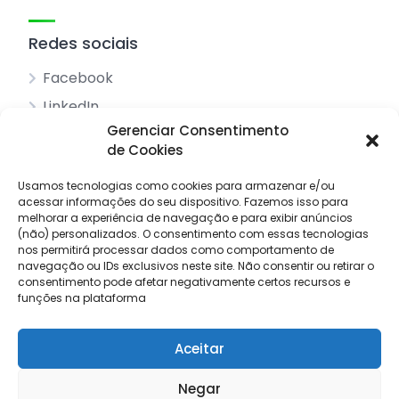
Redes sociais
Facebook
LinkedIn
Gerenciar Consentimento
de Cookies
Acessos principais
Usamos tecnologias como cookies para armazenar e/ou
acessar informações do seu dispositivo.
Sobre nós
Fazemos isso para
melhorar a experiência de navegação e para exibir anúncios
Pesquisar anúncios
(não) personalizados.
O consentimento com essas tecnologias
nos permitirá processar dados como comportamento de
Contacto
navegação ou IDs exclusivos neste site.
Não consentir ou retirar o
consentimento pode afetar negativamente certos recursos e
Livro de reclamações
funções na plataforma
Aceitar
© 2025 Procuro Trabalho by
Draw Order
Negar