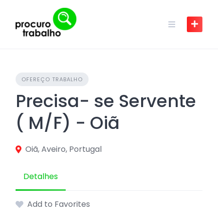
Skip
to
content
OFEREÇO TRABALHO
Precisa- se Servente
( M/F) - Oiã
Oiã, Aveiro, Portugal
Detalhes
Add to Favorites