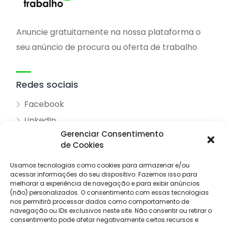
Anuncie gratuitamente na nossa plataforma o
seu anúncio de procura ou oferta de trabalho
Redes sociais
Facebook
LinkedIn
Gerenciar Consentimento
de Cookies
Acessos principais
Usamos tecnologias como cookies para armazenar e/ou
acessar informações do seu dispositivo.
Sobre nós
Fazemos isso para
melhorar a experiência de navegação e para exibir anúncios
Pesquisar anúncios
(não) personalizados.
O consentimento com essas tecnologias
nos permitirá processar dados como comportamento de
Contacto
navegação ou IDs exclusivos neste site.
Não consentir ou retirar o
consentimento pode afetar negativamente certos recursos e
Livro de reclamações