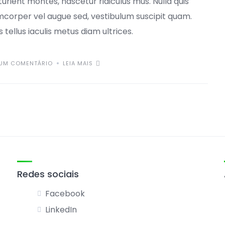
urient montes, nascetur ridiculus mus. Nulla quis
mcorper vel augue sed, vestibulum suscipit quam.
s tellus iaculis metus diam ultrices.
UM COMENTÁRIO
LEIA MAIS
Redes sociais
Facebook
LinkedIn