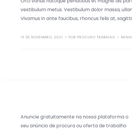
Orci varius natoque penatibus et magnis dis part
vestibulum metus. Vestibulum dolor massa, ulla
Vivamus in ante faucibus, rhoncus felis at, sagitti
13 DE NOVEMBRO, 2021
POR PROCURO TRABALHO
NENH
Anuncie gratuitamente na nossa plataforma o
seu anúncio de procura ou oferta de trabalho