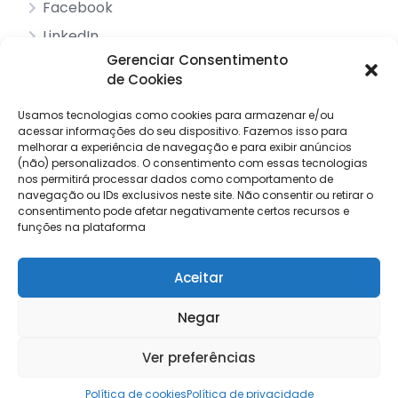
Facebook
LinkedIn
Gerenciar Consentimento
de Cookies
Acessos principais
Usamos tecnologias como cookies para armazenar e/ou
acessar informações do seu dispositivo.
Sobre nós
Fazemos isso para
melhorar a experiência de navegação e para exibir anúncios
Pesquisar anúncios
(não) personalizados.
O consentimento com essas tecnologias
nos permitirá processar dados como comportamento de
Contacto
navegação ou IDs exclusivos neste site.
Não consentir ou retirar o
consentimento pode afetar negativamente certos recursos e
Livro de reclamações
funções na plataforma
Aceitar
© 2025 Procuro Trabalho by
Draw Order
Negar
Termos e condições
Política de privacidade
Ver preferências
Política de cookies
Política de cookies
Política de privacidade